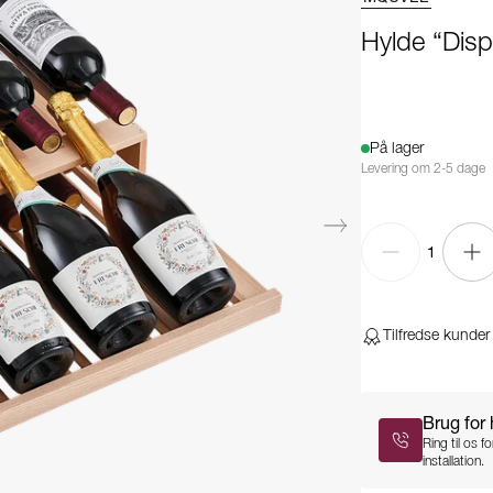
Hylde “Disp
På lager
Levering om 2-5 dage
1
Tilfredse kunder
Brug for
Ring til os 
installation.