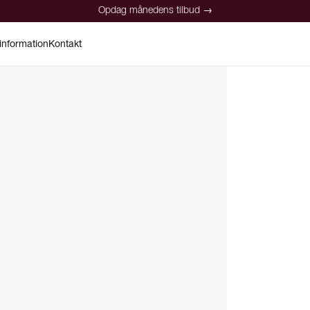
Opdag månedens tilbud →
information
Kontakt
Opdag månedens tilbud →