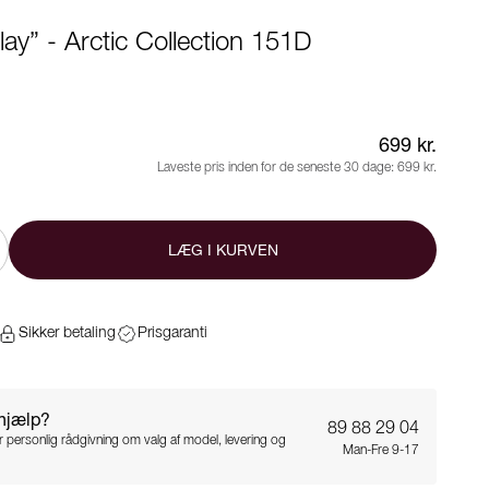
lay” - Arctic Collection 151D
699 kr.
Laveste pris inden for de seneste 30 dage:
699 kr.
LÆG I KURVEN
Sikker betaling
Prisgaranti
 hjælp?
89 88 29 04
for personlig rådgivning om valg af model, levering og
Man-Fre 9-17