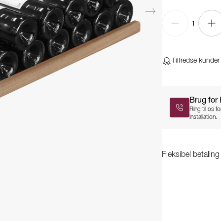
1
Tilfredse kunder
Brug for
Ring til os 
installation.
Fleksibel betalin