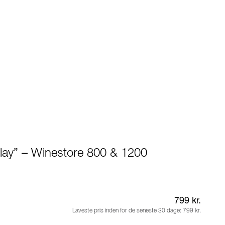
lay” – Winestore 800 & 1200
799 kr.
Laveste pris inden for de seneste 30 dage:
799 kr.