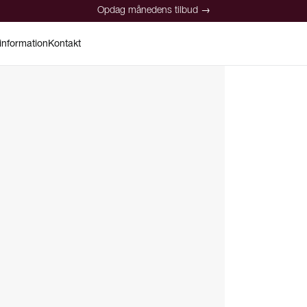
Opdag månedens tilbud →
information
Kontakt
Opdag månedens tilbud →