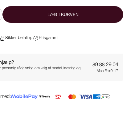
LÆG I KURVEN
Sikker betaling
Prisgaranti
 hjælp?
89 88 29 04
for personlig rådgivning om valg af model, levering og
Man-Fre 9-17
g med: