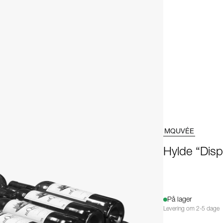
MQUVÉE
Hylde “Disp
På lager
Levering om 2-5 dage