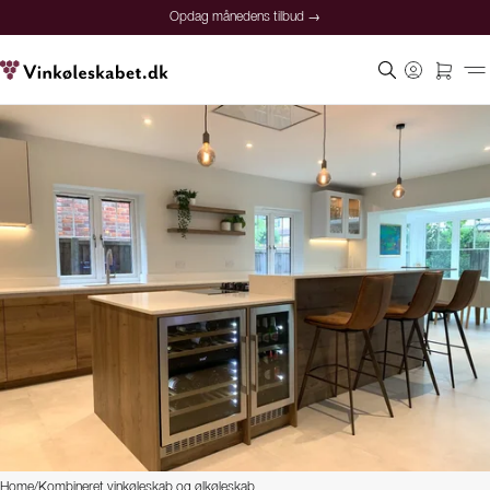
Opdag månedens tilbud →
Home
/
Kombineret vinkøleskab og ølkøleskab