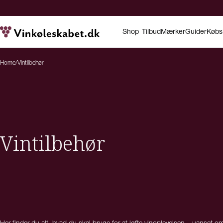
Shop
Tilbud
Mærker
Guider
Købs
Home
/
Vintilbehør
Vintilbehør