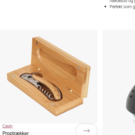
hældetud og 
Perfekt som 
Cavin
Proptrækker