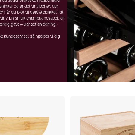
om du søger praktiske hjælpemidler
shinkar og andet vintilbehør, der
r når du blot vil gøre øjeblikket lidt
sker vin? En smuk champagnesabel, en
eværdig gave – uanset anledning.
kt kundeservice
, så hjælper vi dig