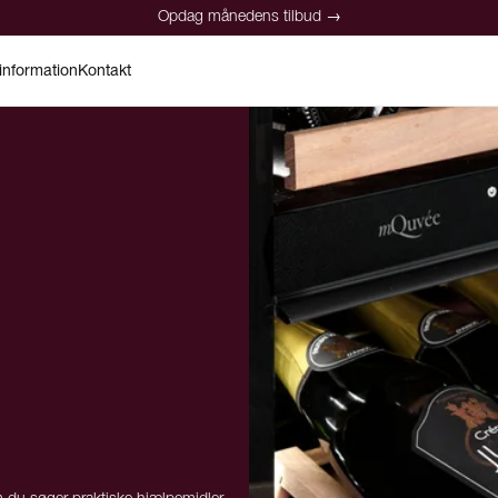
Opdag månedens tilbud →
information
Kontakt
Opdag månedens tilbud →