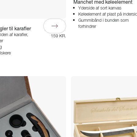
Manchet med køleelement
Yderside af sort kanvas
Køleelement af plast på indersi
Gummibånd i bunden som
forhindrer
er til karafler
den af karafler,
159 KR.
er
g
elskere