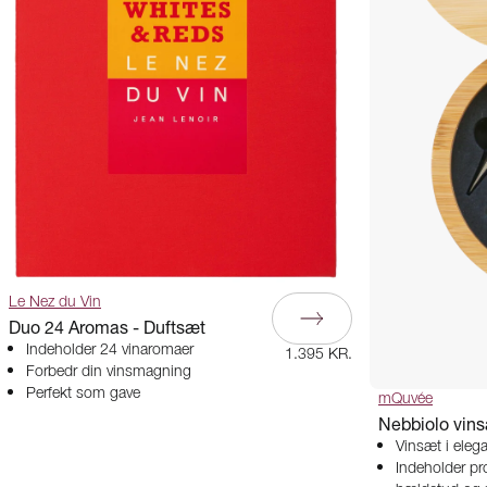
Le Nez du Vin
Duo 24 Aromas - Duftsæt
Indeholder 24 vinaromaer
1.395 KR.
Forbedr din vinsmagning
Perfekt som gave
mQuvée
Nebbiolo vin
Vin­sæt i el
Indeholder pr