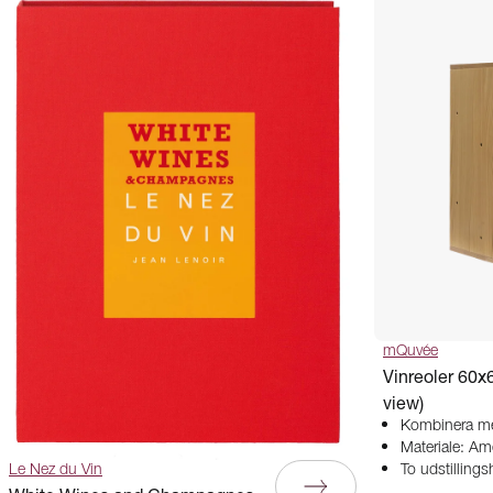
mQuvée
Vinreoler 60x
view)
Kombinera me
Materiale: Am
Le Nez du Vin
To udstillings