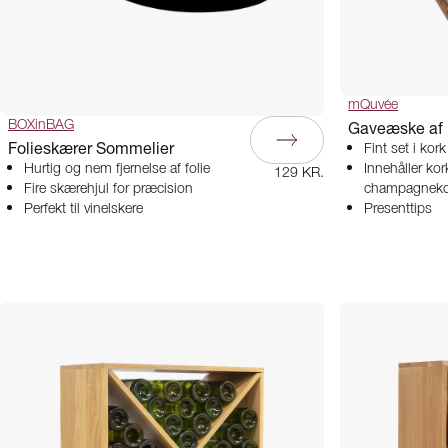
mQuvée
BOXinBAG
Gaveæske af 
Folieskærer Sommelier
Fint set i kork
Hurtig og nem fjernelse af folie
Innehåller kork
129 KR.
Fire skærehjul for præcision
champagneko
Perfekt til vinelskere
Presenttips