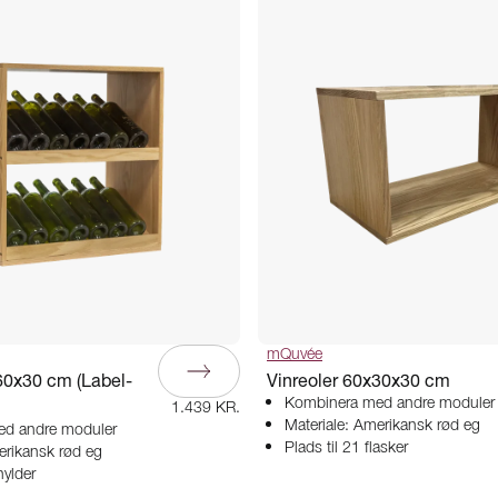
mQuvée
60x30 cm (Label-
Vinreoler 60x30x30 cm
Kombinera med andre moduler
1.439 KR.
Materiale: Amerikansk rød eg
d andre moduler
Plads til 21 flasker
erikansk rød eg
hylder