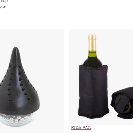
prop
gave
BOXinBAG