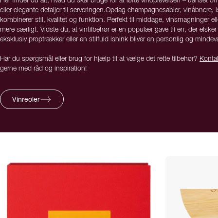
Her finder du alt, hvad du skal bruge for at løfte vinoplevelsen – uanset 
eller elegante detaljer til serveringen.Opdag champagnesabler, vinåbnere, i
kombinerer stil, kvalitet og funktion. Perfekt til middage, vinsmagninger elle
mere særligt. Vidste du, at vintilbehør er en populær gave til en, der el
eksklusiv proptrækker eller en stilfuld ishink bliver en personlig og mind
Har du spørgsmål eller brug for hjælp til at vælge det rette tilbehør?
Konta
gerne med råd og inspiration!
Vinreoler