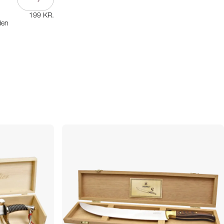
199 KR.
den