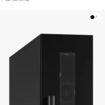
Dør 780 mm høj
+
1