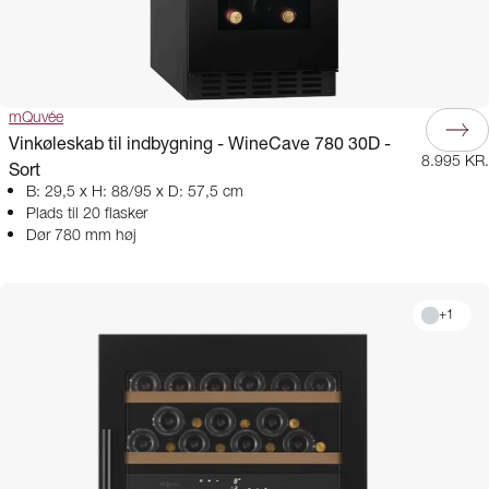
mQuvée
Vinkøleskab til indbygning - WineCave 780 30D -
8.995 KR.
Sort
B: 29,5 x H: 88/95 x D: 57,5 cm
Plads til 20 flasker
Dør 780 mm høj
+
1