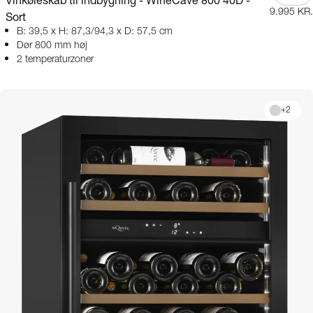
Vinkøleskab til indbygning - WineCave 800 40D -
9.995 KR.
Sort
B: 39,5 x H: 87,3/94,3 x D: 57,5 cm
Dør 800 mm høj
2 temperaturzoner
+
2