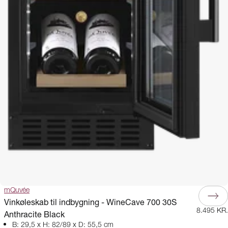
mQuvée
Vinkøleskab til indbygning - WineCave 700 30S
8.495 KR.
Anthracite Black
B: 29,5 x H: 82/89 x D: 55,5 cm