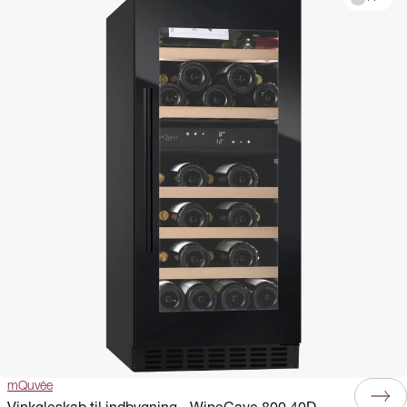
mQuvée