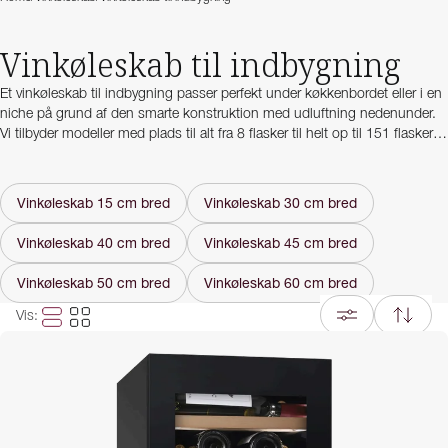
Vinkøleskab til indbygning
Et vinkøleskab til indbygning passer perfekt under køkkenbordet eller i en
niche på grund af den smarte konstruktion med udluftning nedenunder.
Vi tilbyder modeller med plads til alt fra 8 flasker til helt op til 151 flasker,
så du kan finde den løsning, der passer til både små og store
vinopbevaringsbehov.
Vinkøleskab 15 cm bred
Vinkøleskab 30 cm bred
Vores vinkøleskabe til indbygning giver ikke kun optimal opbevaring af vin
ved den rigtige temperatur og fugtighed, men de er også designet til at
Vinkøleskab 40 cm bred
Vinkøleskab 45 cm bred
integreres elegant i dit køkken. Uanset om du er vinentusiast med en
omfattende samling eller ønsker et praktisk vinkøleskab til hverdagsbrug,
Vinkøleskab 50 cm bred
Vinkøleskab 60 cm bred
har vi modeller, der kombinerer funktionalitet, stil og kvalitet.
Vis
: