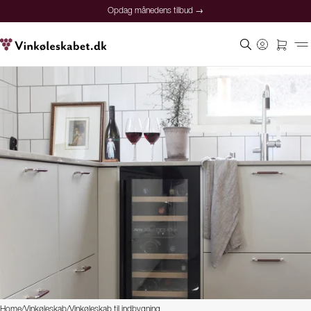
Opdag månedens tilbud →
Home
/
Vinkøleskab
/
Vinkøleskab til indbygning