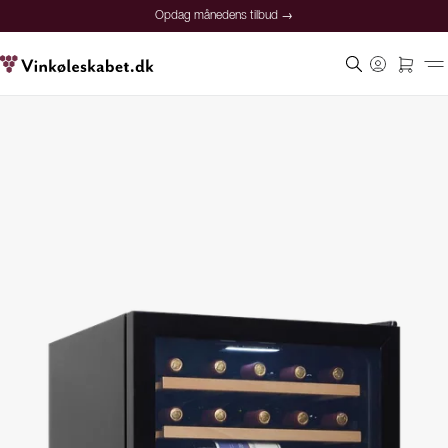
Opdag månedens tilbud →