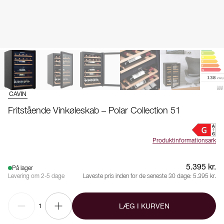
CAVIN
Fritstående Vinkøleskab – Polar Collection 51
Produktinformationsark
5.395 kr.
På lager
Levering om 2-5 dage
Laveste pris inden for de seneste 30 dage:
5.395 kr.
LÆG I KURVEN
1