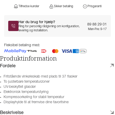
Tilfredse kunder
Sikker betaling
Prisgaranti
Har du brug for hjælp?
89 88 29 01
Ring for personlig rådgivning om konfiguration,
Man-Fre: 9-17
levering og installation.
Fleksibel betaling med:
Produktinformation
Fordele
Fritstående vinkøleskab med plads til 37 flasker
To justerbare temperaturzoner
UV-beskyttet glasdør
Elektronisk temperaturstyring
Kompressorkøling for stabil temperatur
Displayhylde til at fremvise dine favoritvine
Beskrivelse