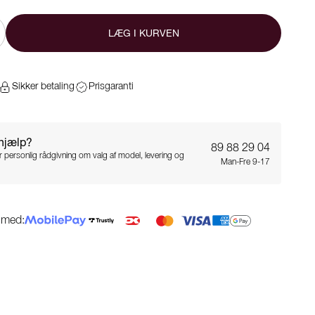
LÆG I KURVEN
Sikker betaling
Prisgaranti
 hjælp?
89 88 29 04
for personlig rådgivning om valg af model, levering og
Man-Fre 9-17
g med: