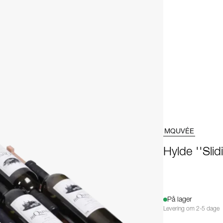
MQUVÉE
Hylde ''Sli
På lager
Levering om 2-5 dage