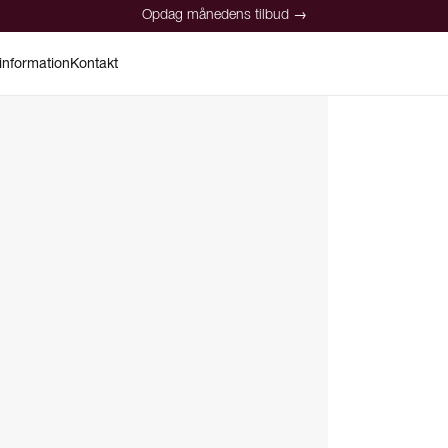
Opdag månedens tilbud →
information
Kontakt
Opdag månedens tilbud →