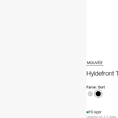
MQUVÉE
Hyldefront 
Farve
:
Sort
På lager
Levering om 2-5 dage