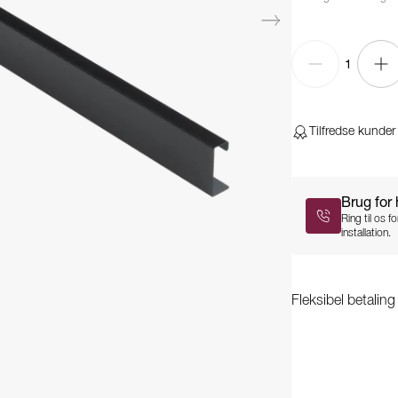
1
Tilfredse kunder
Brug for
Ring til os 
installation.
Fleksibel betalin