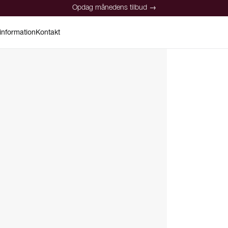
Opdag månedens tilbud →
information
Kontakt
Opdag månedens tilbud →