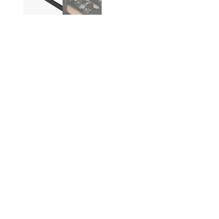
Produktinformation
Be
Gi
bl
med
St