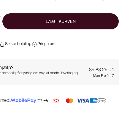
LÆG I KURVEN
Sikker betaling
Prisgaranti
 hjælp?
89 88 29 04
for personlig rådgivning om valg af model, levering og
Man-Fre 9-17
g med: