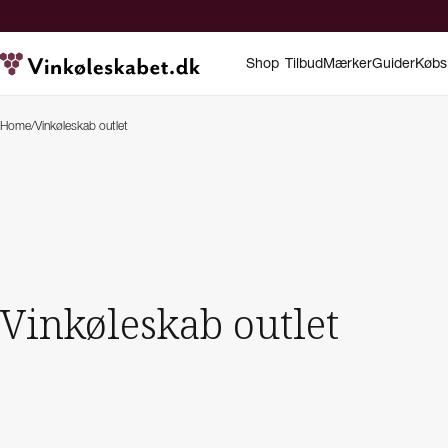
Shop
Tilbud
Mærker
Guider
Købs
Home
/
Vinkøleskab outlet
Vinkøleskab outlet