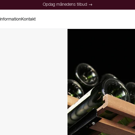
Opdag månedens tilbud →
information
Kontakt
Opdag månedens tilbud →