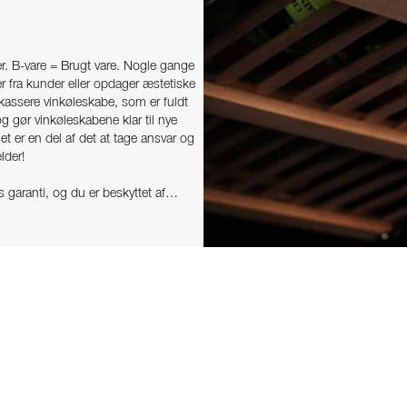
ser. B-vare = Brugt vare. Nogle gange
r fra kunder eller opdager æstetiske
t kassere vinkøleskabe, som er fuldt
og gør vinkøleskabene klar til nye
et er en del af det at tage ansvar og
lder!
garanti, og du er beskyttet af
takt venligst kundeservice.
eskabe
.