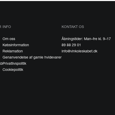
R
INFO
KONTAKT OS
Om oss
Åbningstider: Man–fre kl. 9–17
Købsinformation
89 88 29 01
Reklamation
info@vinkoleskabet.dk
Genanvendelse af gamle hvidevarer
ab
Privatlivspolitik
Cookiepolitik