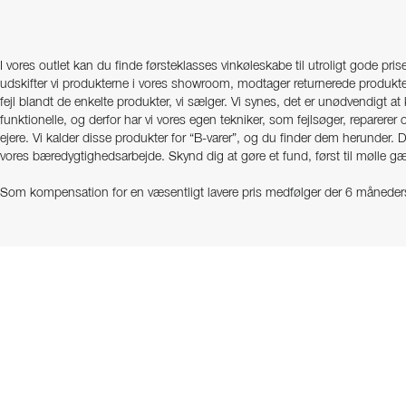
I vores outlet kan du finde førsteklasses vinkøleskabe til utroligt gode pri
udskifter vi produkterne i vores showroom, modtager returnerede produkte
fejl blandt de enkelte produkter, vi sælger. Vi synes, det er unødvendigt a
funktionelle, og derfor har vi vores egen tekniker, som fejlsøger, reparerer 
ejere. Vi kalder disse produkter for “B-varer”, og du finder dem herunder. D
vores bæredygtighedsarbejde. Skynd dig at gøre et fund, først til mølle gæ
Som kompensation for en væsentligt lavere pris medfølger der 6 måneders 
reklamationsretten i henhold til loven. For mere information om dette, kon
Finder du ikke det, du leder efter? Se vores komplette sortiment af
vinkøl