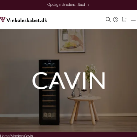
Opdag månedens tilbud →
Home
/
Mærker
/
Cavin