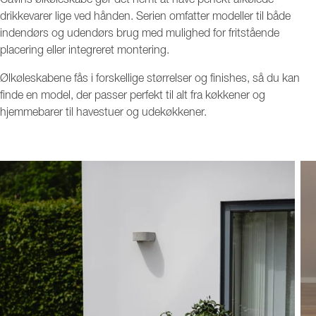
Cavins ølkøleskabe gør det nemt at have perfekt afkølede
drikkevarer lige ved hånden. Serien omfatter modeller til både
indendørs og udendørs brug med mulighed for fritstående
placering eller integreret montering.
Ølkøleskabene fås i forskellige størrelser og finishes, så du kan
finde en model, der passer perfekt til alt fra køkkener og
hjemmebarer til havestuer og udekøkkener.