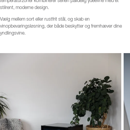
temperaturzoner kombinerer serien pålidelig ydeevne med et
store rum. Med Cavin får du kvalitet og smarte løsninger – til en pris, der
er lige så tiltalende som designet.
stilrent, moderne design.
Cavin - French knowledge, Scandinavian design
Vælg mellem sort eller rustfrit stål, og skab en
vinopbevaringsløsning, der både beskytter og fremhæver dine
yndlingsvine.