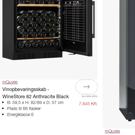
mQuvée
Vinopbevaringsskab -
WineStore 82 Anthracite Black
9.795 KR.
B: 59,5 x H: 82/89 x D: 57 cm
7.845 KR.
Plads til 66 flasker
Energiklasse E
mQuvée