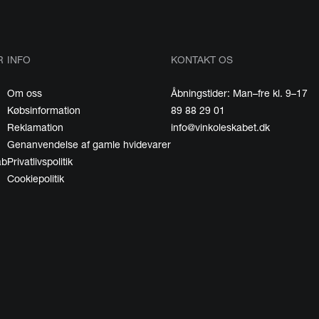
R
INFO
KONTAKT OS
Om oss
Åbningstider: Man–fre kl. 9–17
Købsinformation
89 88 29 01
Reklamation
info@vinkoleskabet.dk
Genanvendelse af gamle hvidevarer
ab
Privatlivspolitik
Cookiepolitik