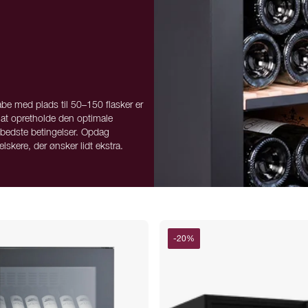
abe med plads til 50–150 flasker er
l at opretholde den optimale
 bedste betingelser. Opdag
lskere, der ønsker lidt ekstra.
-
20
%