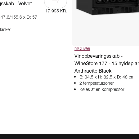
sskab - Velvet
17.995 KR.
147,6/155,6 x D: 57
flasker
g
mQuvée
Vinopbevaringsskab -
WineStore 177 - 15 hyldeplan
Anthracite Black
B: 34,5 x H: 82,5 x D: 48 cm
2 temperaturzoner
Køles af en kompressor