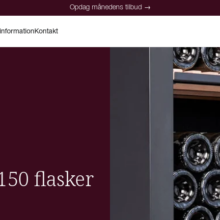
Opdag månedens tilbud →
information
Kontakt
Opdag månedens tilbud →
50 flasker