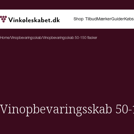
Shop
Tilbud
Mærker
Guider
Købs
Home
/
Vinopbevaringsskab
/
Vinopbevaringsskab 50-150 flasker
Vinopbevaringsskab 50-1