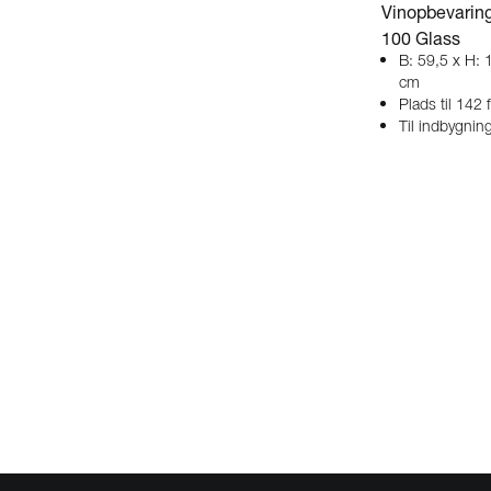
Vinopbevaring
100 Glass
B: 59,5 x H: 
cm
Plads til 142 
Til indbygnin