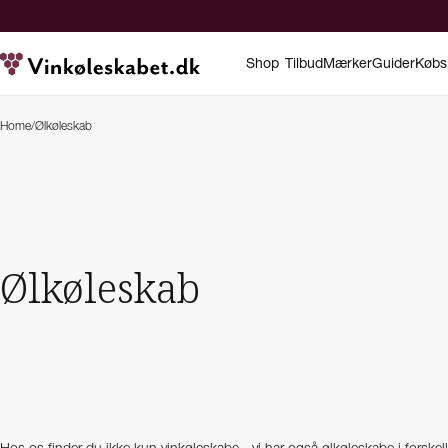
Shop
Tilbud
Mærker
Guider
Købs
Home
/
Ølkøleskab
Ølkøleskab