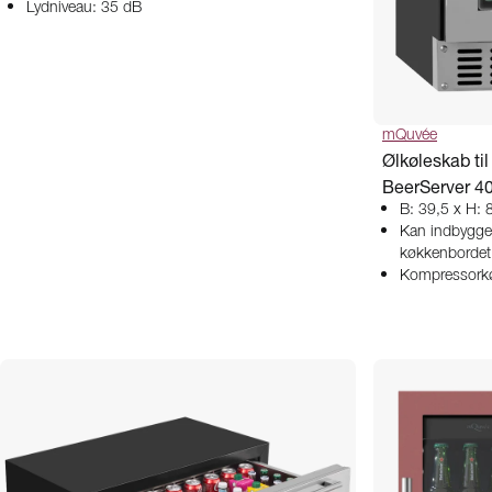
Lydniveau: 35 dB
mQuvée
Ølkøleskab til
BeerServer 4
B: 39,5 x H: 
Kan indbygge
køkkenbordet
Kompressorkø