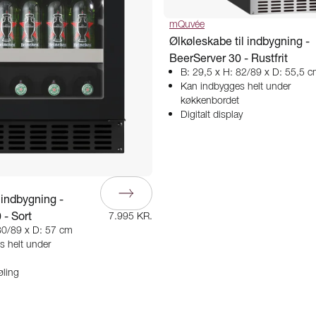
mQuvée
Ølkøleskabe til indbygning -
BeerServer 30 - Rustfrit
B: 29,5 x H: 82/89 x D: 55,5 
Kan indbygges helt under
køkkenbordet
Digitalt display
 indbygning -
 - Sort
7.995 KR.
80/89 x D: 57 cm
s helt under
ling