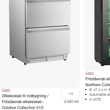
Cavin
Fritstående ø
Northern Coll
B: 47,4 x H: 
Cavin
Automatisk a
Ølkøleskab til indbygning /
0~20℃
Fritstående ølkøleskab -
8.995 KR.
Outdoor Collection 51D