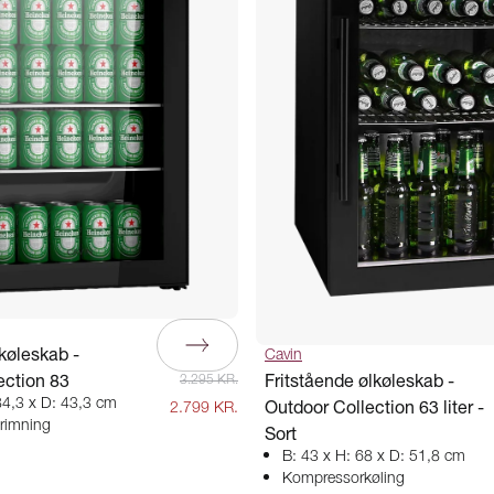
lkøleskab -
Cavin
ection 83
Fritstående ølkøleskab -
3.295 KR.
84,3 x D: 43,3 cm
Outdoor Collection 63 liter -
2.799 KR.
frimning
Sort
B: 43 x H: 68 x D: 51,8 cm
Kompressorkøling