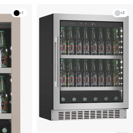
+
1
+
2