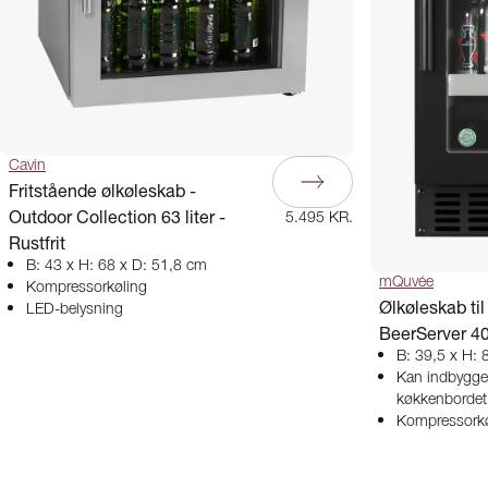
Cavin
Fritstående ølkøleskab -
Outdoor Collection 63 liter -
5.495 KR.
Rustfrit
B: 43 x H: 68 x D: 51,8 cm
mQuvée
Kompressorkøling
Ølkøleskab til
LED-belysning
BeerServer 40
B: 39,5 x H: 
Kan indbygge
køkkenbordet
Kompressorkø