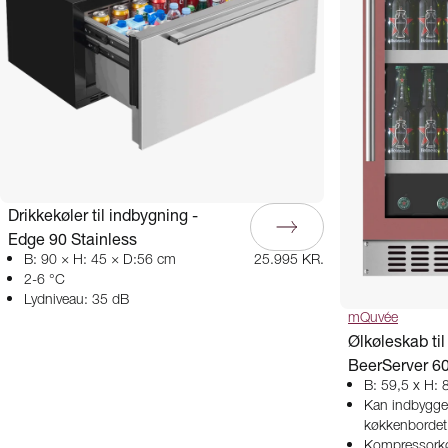
Drikkekøler til indbygning -
Edge 90 Stainless
B: 90 × H: 45 × D:56 cm
25.995 KR.
2-6 °C
Lydniveau: 35 dB
mQuvée
Ølkøleskab til
BeerServer 6
B: 59,5 x H: 
Kan indbygge
køkkenbordet
Kompressorkø