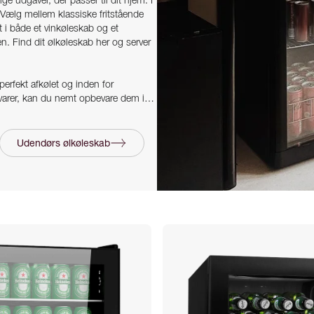
ge udgaver, der passer til dit hjem. I
. Vælg mellem klassiske fritstående
 i både et vinkøleskab og et
. Find dit ølkøleskab her og server
perfekt afkølet og inden for
evarer, kan du nemt opbevare dem i
r og designs at vælge imellem kan du
 ethvert rum eller arrangement. Slap
Udendørs ølkøleskab