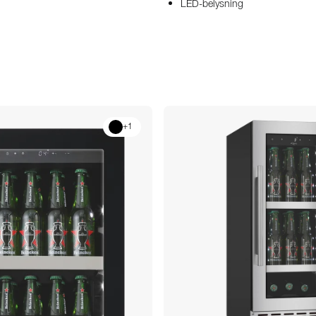
LED-belysning
+
1