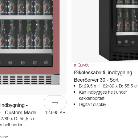
mQuvée
Ølkøleskabe til indbygning -
BeerServer 30 - Sort
B: 29,5 x H: 82/89 x D: 55,5 
Kan indbygges helt under
køkkenbordet
 indbygning -
Digitalt display
0 - Custom Made
12.995 KR.
82/89 x D: 55,5 cm
s helt under
ling