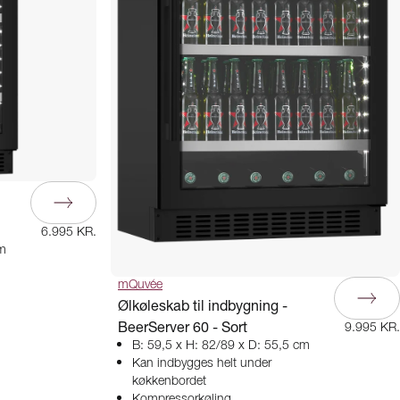
6.995 KR.
cm
mQuvée
Ølkøleskab til indbygning -
BeerServer 60 - Sort
9.995 KR.
B: 59,5 x H: 82/89 x D: 55,5 cm
Kan indbygges helt under
køkkenbordet
Kompressorkøling