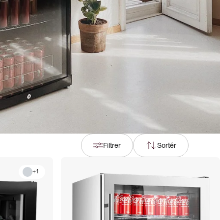
Filtrer
Sortér
+
1