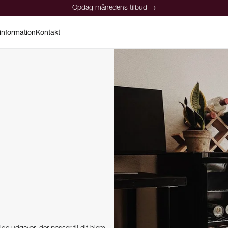
Opdag månedens tilbud →
information
Kontakt
Opdag månedens tilbud →