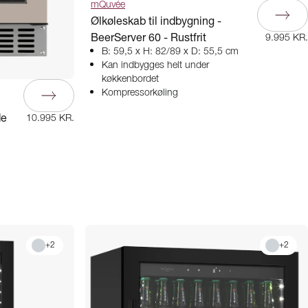
mQuvée
Ølkøleskab til indbygning -
BeerServer 60 - Rustfrit
9.995 KR.
B: 59,5 x H: 82/89 x D: 55,5 cm
Kan indbygges helt under
køkkenbordet
Kompressorkøling
de
10.995 KR.
+
2
+
2