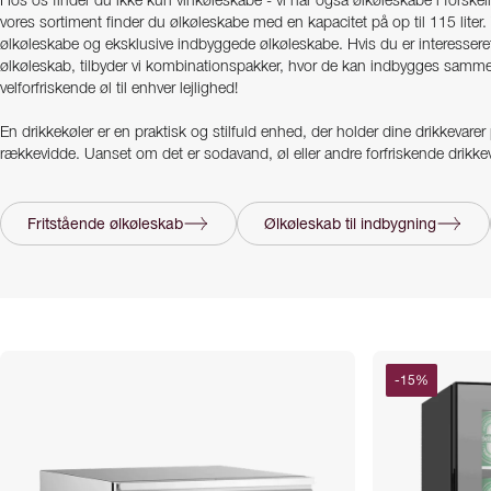
Hos os finder du ikke kun vinkøleskabe - vi har også ølkøleskabe i forskelli
vores sortiment finder du ølkøleskabe med en kapacitet på op til 115 liter
ølkøleskabe og eksklusive indbyggede ølkøleskabe. Hvis du er interesseret
ølkøleskab, tilbyder vi kombinationspakker, hvor de kan indbygges sammen
velforfriskende øl til enhver lejlighed!
En drikkekøler er en praktisk og stilfuld enhed, der holder dine drikkevarer 
rækkevidde. Uanset om det er sodavand, øl eller andre forfriskende drikk
en drikkekøler og nyde dem, når du ønsker det. Med forskellige størrelse
finde en drikkekøler, der passer perfekt til dine behov og passer godt ind i
af og nyd dine favoritdrikke med en pålidelig og effektiv drikkekøler.
Fritstående ølkøleskab
Ølkøleskab til indbygning
-
15
%