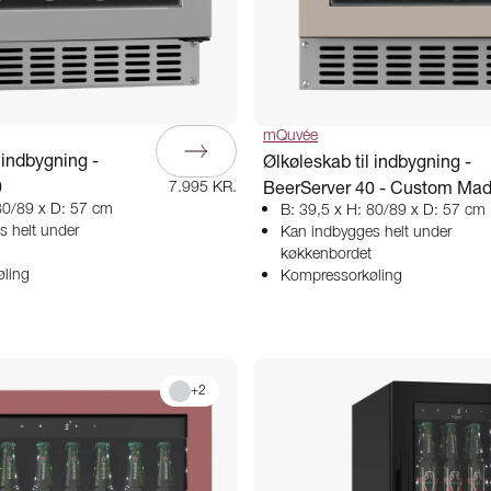
mQuvée
 indbygning -
Ølkøleskab til indbygning -
0
BeerServer 40 - Custom Ma
7.995 KR.
80/89 x D: 57 cm
B: 39,5 x H: 80/89 x D: 57 cm
s helt under
Kan indbygges helt under
køkkenbordet
ling
Kompressorkøling
+
2