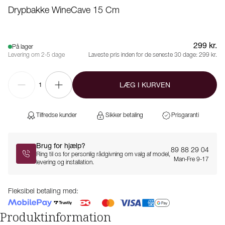
Drypbakke WineCave 15 Cm
299 kr.
På lager
Levering om 2-5 dage
Laveste pris inden for de seneste 30 dage:
299 kr.
LÆG I KURVEN
1
Tilfredse kunder
Sikker betaling
Prisgaranti
Brug for hjælp?
89 88 29 04
Ring til os for personlig rådgivning om valg af model,
Man-Fre 9-17
levering og installation.
Fleksibel betaling med:
Produktinformation