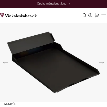
Opdag månedens tilbud →
MQUVÉE