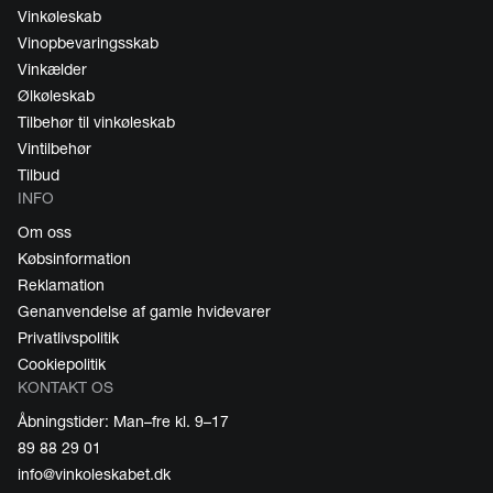
Vinkøleskab
Vinopbevaringsskab
Vinkælder
Ølkøleskab
Tilbehør til vinkøleskab
Vintilbehør
Tilbud
INFO
Om oss
Købsinformation
Reklamation
Genanvendelse af gamle hvidevarer
Privatlivspolitik
Cookiepolitik
KONTAKT OS
Åbningstider: Man–fre kl. 9–17
89 88 29 01
info@vinkoleskabet.dk