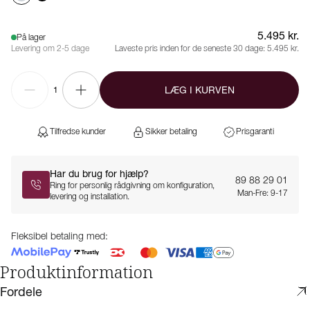
5.495 kr.
På lager
Levering om 2-5 dage
Laveste pris inden for de seneste 30 dage:
5.495 kr.
LÆG I KURVEN
1
Tilfredse kunder
Sikker betaling
Prisgaranti
Har du brug for hjælp?
89 88 29 01
Ring for personlig rådgivning om konfiguration,
Man-Fre: 9-17
levering og installation.
Fleksibel betaling med:
Produktinformation
Fordele