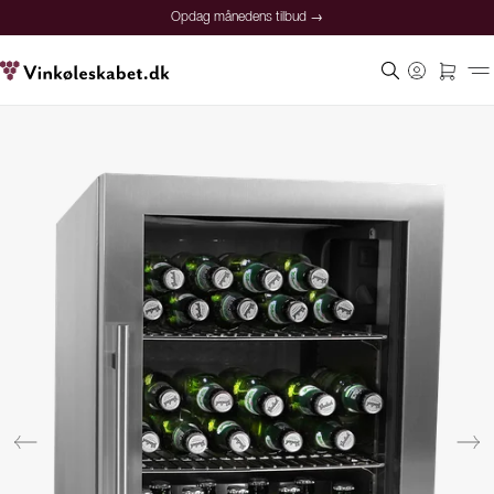
Opdag månedens tilbud →