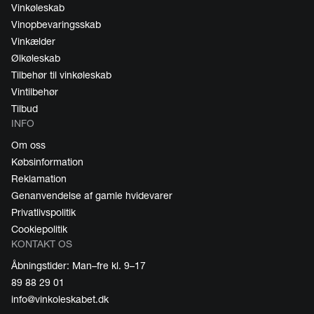
Vinkøleskab
Vinopbevaringsskab
Vinkælder
Ølkøleskab
Tilbehør til vinkøleskab
Vintilbehør
Tilbud
INFO
Om oss
Købsinformation
Reklamation
Genanvendelse af gamle hvidevarer
Privatlivspolitik
Cookiepolitik
KONTAKT OS
Åbningstider: Man–fre kl. 9–17
89 88 29 01
info@vinkoleskabet.dk