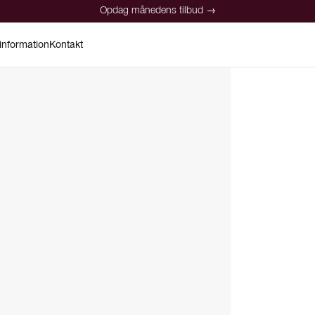
Opdag månedens tilbud →
information
Kontakt
Opdag månedens tilbud →