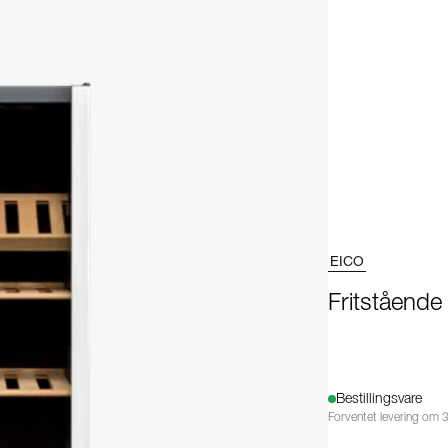
EICO
Fritstående
Bestillingsvare
Forventet levering om 