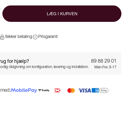
LÆG I KURVEN
Sikker betaling
Prisgaranti
rug for hjælp?
89 88 29 01
onlig rådgivning om konfiguration, levering og installation.
Man-Fre: 9-17
g med: