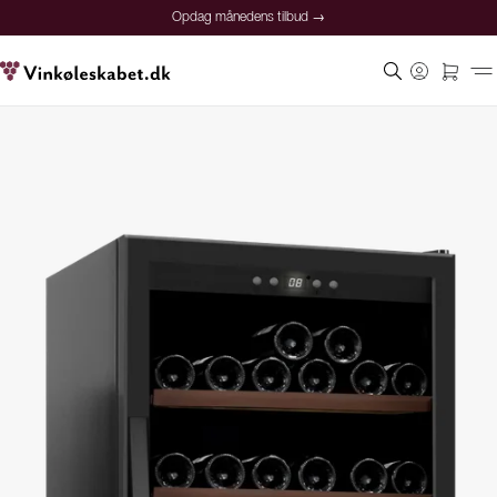
Opdag månedens tilbud →