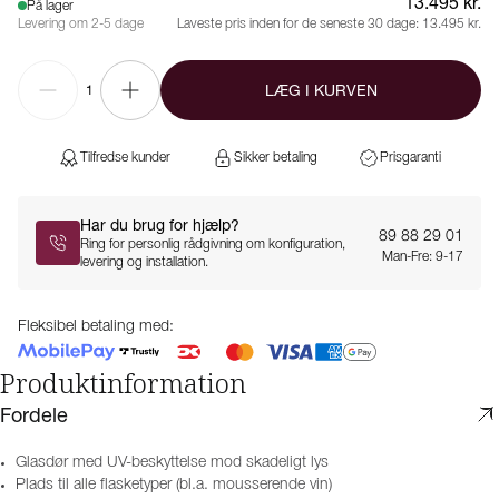
13.495 kr.
På lager
Levering om 2-5 dage
Laveste pris inden for de seneste 30 dage:
13.495 kr.
LÆG I KURVEN
1
Tilfredse kunder
Sikker betaling
Prisgaranti
Har du brug for hjælp?
89 88 29 01
Ring for personlig rådgivning om konfiguration,
Man-Fre: 9-17
levering og installation.
Fleksibel betaling med:
Produktinformation
Fordele
Glasdør med UV-beskyttelse mod skadeligt lys
Plads til alle flasketyper (bl.a. mousserende vin)