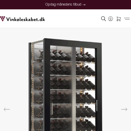
Opdag månedens tilbud →