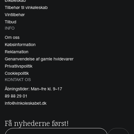
Ølkøleskab
Tilbehør til vinkøleskab
Vintilbehør
Tilbud
INFO
Om oss
Købsinformation
Reklamation
Genanvendelse af gamle hvidevarer
Privatlivspolitik
Cookiepolitik
KONTAKT OS
Åbningstider: Man–fre kl. 9–17
89 88 29 01
info@vinkoleskabet.dk
Få nyhederne først!