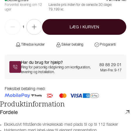
Bestillingsvare
Forventet levering om 12
Laveste pris inden for de seneste 30 dage:
uger
79.199 kr.
LÆG I KURVEN
1
Tilfredse kunder
Sikker betaling
Prisgaranti
Har du brug for hjælp?
89 88 29 01
Ring for personlig rådgivning om konfiguration,
Man-Fre: 9-17
levering og installation.
Fleksibel betaling med:
Produktinformation
Fordele
Eksklusivt fritstående vinkøleskab med plads til op til 112 flasker
Hyldesystem med label-view til elegant præsentation