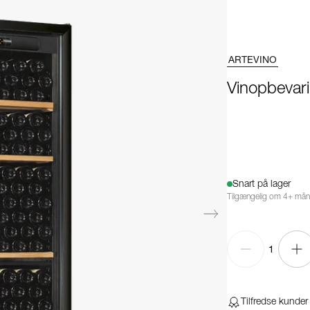
ARTEVINO
Vinopbeva
Snart på lager
Tilgængelig om 4+ må
1
Tilfredse kunder