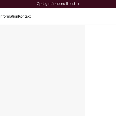
Opdag månedens tilbud →
information
Kontakt
Opdag månedens tilbud →