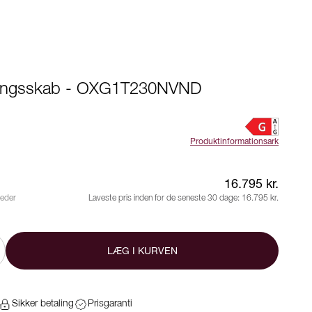
ringsskab - OXG1T230NVND
Produktinformationsark
16.795 kr.
neder
Laveste pris inden for de seneste 30 dage:
16.795 kr.
LÆG I KURVEN
Sikker betaling
Prisgaranti