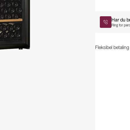
Har du b
Ring for pers
Fleksibel betalin