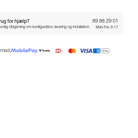
rug for hjælp?
89 88 29 01
onlig rådgivning om konfiguration, levering og installation.
Man-Fre: 9-17
g med: