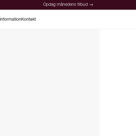
Opdag månedens tilbud →
information
Kontakt
Opdag månedens tilbud →