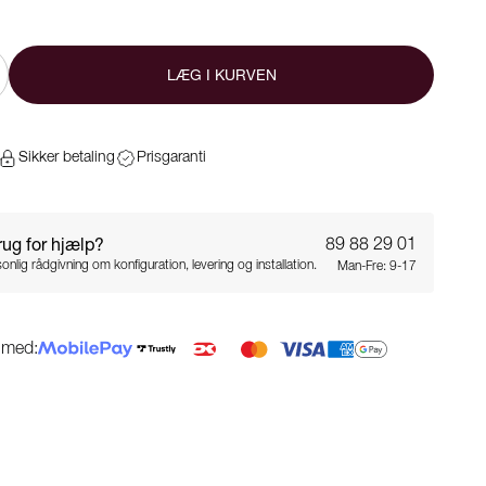
LÆG I KURVEN
Sikker betaling
Prisgaranti
rug for hjælp?
89 88 29 01
onlig rådgivning om konfiguration, levering og installation.
Man-Fre: 9-17
g med: