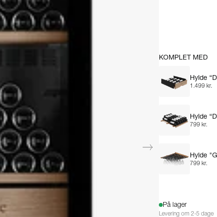
KOMPLET MED
Hylde “D
1.499 kr.
Hylde “D
799 kr.
Hylde "G
799 kr.
På lager
Levering om 2-5 dage