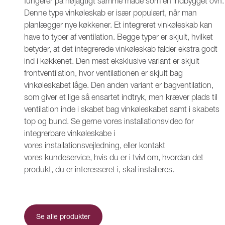
fungerer på nøjagtigt samme måde som en indbygget ovn.
Denne type vinkøleskab er især populært, når man
planlægger nye køkkener. Et integreret vinkøleskab kan
have to typer af ventilation. Begge typer er skjult, hvilket
betyder, at det integrerede vinkøleskab falder ekstra godt
ind i køkkenet. Den mest eksklusive variant er skjult
frontventilation, hvor ventilationen er skjult bag
vinkøleskabet låge. Den anden variant er bagventilation,
som giver et lige så ensartet indtryk, men kræver plads til
ventilation inde i skabet bag vinkøleskabet samt i skabets
top og bund. Se gerne vores installationsvideo for
integrerbare vinkøleskabe i
vores installationsvejledning, eller kontakt
vores kundeservice, hvis du er i tvivl om, hvordan det
produkt, du er interesseret i, skal installeres.
Se alle produkter