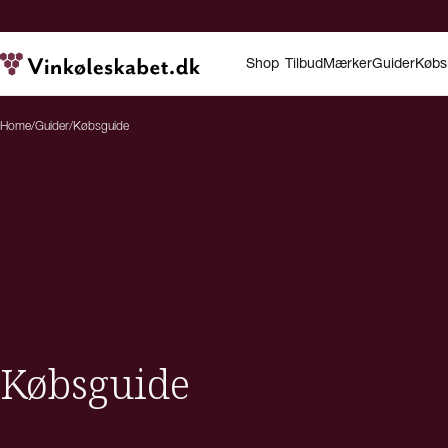
Shop
Tilbud
Mærker
Guider
Købs
Home
/
Guider
/
Købsguide
Købsguide