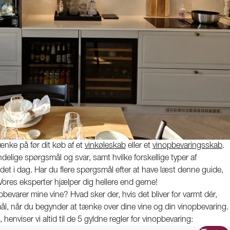
ænke på før dit køb af et
vinkøleskab
eller et
vinopbevaringsskab
.
delige spørgsmål og svar, samt hvilke forskellige typer af
t i dag. Har du flere spørgsmål efter at have læst denne guide,
. Vores eksperter hjælper dig hellere end gerne!
bevarer mine vine? Hvad sker der, hvis det bliver for varmt dér,
, når du begynder at tænke over dine vine og din vinopbevaring.
nviser vi altid til de 5 gyldne regler for vinopbevaring: