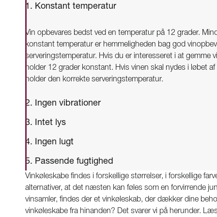
1. Konstant temperatur
Vin opbevares bedst ved en temperatur på 12 grader. Mind
konstant temperatur er hemmeligheden bag god vinopbeva
serveringstemperatur. Hvis du er interesseret i at gemme vi
holder 12 grader konstant. Hvis vinen skal nydes i løbet af
holder den korrekte serveringstemperatur.
2. Ingen vibrationer
3. Intet lys
4. Ingen lugt
5. Passende fugtighed
Vinkøleskabe findes i forskellige størrelser, i forskellige far
alternativer, at det næsten kan føles som en forvirrende ju
vinsamler, findes der et vinkøleskab, der dækker dine beho
vinkøleskabe fra hinanden? Det svarer vi på herunder. Læs 