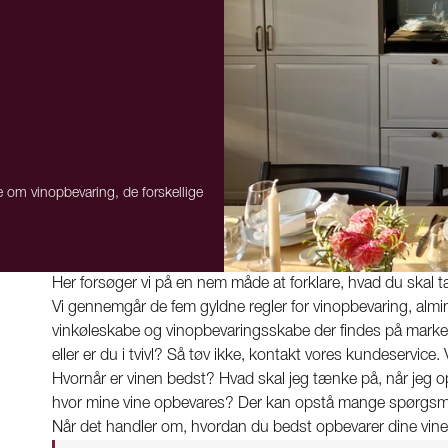
e om vinopbevaring, de forskellige
Her forsøger vi på en nem måde at forklare, hvad du skal t
Vi gennemgår de fem gyldne regler for vinopbevaring, almin
vinkøleskabe og vinopbevaringsskabe der findes på markede
eller er du i tvivl? Så tøv ikke, kontakt vores kundeservice
Hvornår er vinen bedst? Hvad skal jeg tænke på, når jeg op
hvor mine vine opbevares? Der kan opstå mange spørgsmål
Når det handler om, hvordan du bedst opbevarer dine vine, he