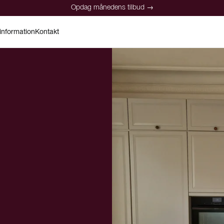
Opdag månedens tilbud →
information
Kontakt
Opdag månedens tilbud →